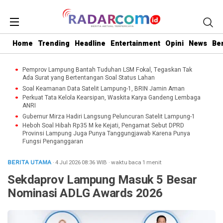
Home
Trending
Headline
Entertainment
Opini
News
Be
Pemprov Lampung Bantah Tuduhan LSM Fokal, Tegaskan Tak
Ada Surat yang Bertentangan Soal Status Lahan
Soal Keamanan Data Satelit Lampung-1, BRIN Jamin Aman
Perkuat Tata Kelola Kearsipan, Waskita Karya Gandeng Lembaga
ANRI
Gubernur Mirza Hadiri Langsung Peluncuran Satelit Lampung-1
Heboh Soal Hibah Rp35 M ke Kejati, Pengamat Sebut DPRD
Provinsi Lampung Juga Punya Tanggungjawab Karena Punya
Fungsi Penganggaran
· 4 Jul 2026
08:36
WIB
·
waktu baca 1 menit
BERITA UTAMA
Sekdaprov Lampung Masuk 5 Besar
Nominasi ADLG Awards 2026