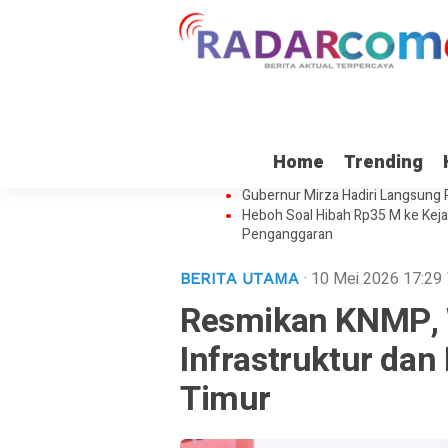
Pemprov Lampung Bantah Tuduhan
Home
Trending
Soal Keamanan Data Satelit Lam
Gubernur Mirza Hadiri Langsung
Heboh Soal Hibah Rp35 M ke Kej
Penganggaran
· 10 Mei 2026
17:29
BERITA UTAMA
Resmikan KNMP, W
Infrastruktur dan
Timur