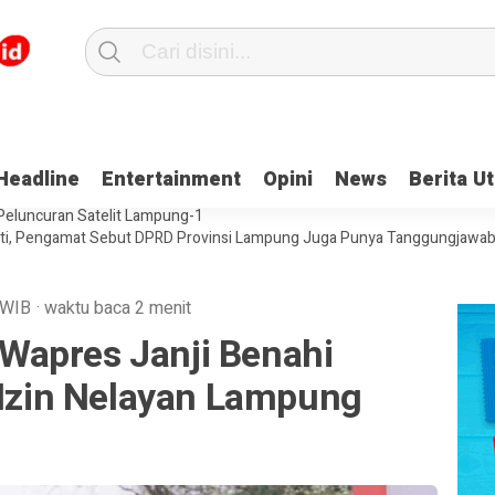
 LSM Fokal, Tegaskan Tak Ada Surat yang Bertentangan Soal Status L
Headline
Entertainment
Opini
News
Berita U
pung-1, BRIN Jamin Aman
Perkuat Tata Kelola Kearsipan, Waskita Ka
 Peluncuran Satelit Lampung-1
ati, Pengamat Sebut DPRD Provinsi Lampung Juga Punya Tanggungjawab
WIB
·
waktu baca 2 menit
apres Janji Benahi
 Izin Nelayan Lampung