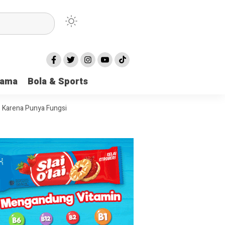
ahan
tama
Bola & Sports
rya Gandeng Lembaga ANRI
 Karena Punya Fungsi