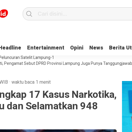
 LSM Fokal, Tegaskan Tak Ada Surat yang Bertentangan Soal Status L
Headline
Entertainment
Opini
News
Berita U
pung-1, BRIN Jamin Aman
Perkuat Tata Kelola Kearsipan, Waskita Ka
 Peluncuran Satelit Lampung-1
ati, Pengamat Sebut DPRD Provinsi Lampung Juga Punya Tanggungjawab
WIB
·
waktu baca 1 menit
gkap 17 Kasus Narkotika,
bu dan Selamatkan 948