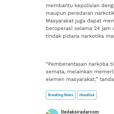
membantu kepolisian denga
maupun peredaran narkotik
Masyarakat juga dapat mema
beroperasi selama 24 jam 
tindak pidana narkotika m
“Pemberantasan narkoba tid
semata, melainkan memerlu
elemen masyarakat,” tandas
Breaking News
Headline
Redaksiradarcom