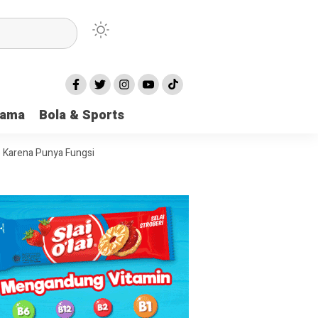
ahan
tama
Bola & Sports
rya Gandeng Lembaga ANRI
 Karena Punya Fungsi