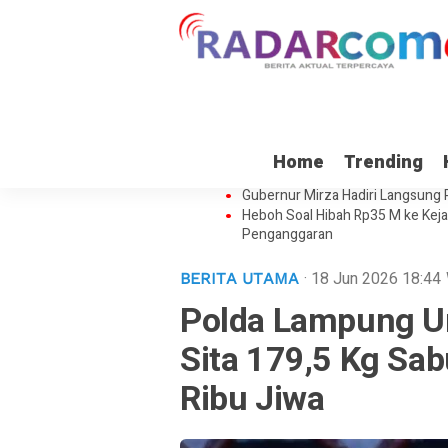
Pemprov Lampung Bantah Tuduhan
Home
Trending
Soal Keamanan Data Satelit Lam
Gubernur Mirza Hadiri Langsung
Heboh Soal Hibah Rp35 M ke Kej
Penganggaran
· 18 Jun 2026
18:44
BERITA UTAMA
Polda Lampung Un
Sita 179,5 Kg Sa
Ribu Jiwa