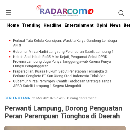
Home
Trending
Headline
Entertainment
Opini
News
Be
Perkuat Tata Kelola Kearsipan, Waskita Karya Gandeng Lembaga
ANRI
Gubernur Mirza Hadiri Langsung Peluncuran Satelit Lampung-1
Heboh Soal Hibah Rp35 M ke Kejati, Pengamat Sebut DPRD
Provinsi Lampung Juga Punya Tanggungjawab Karena Punya
Fungsi Penganggaran
Praperadilan, Kuasa Hukum Sebut Penetapan Tersangka di
Perkara Sengketa PT San Xiong Steel Indonesia Tidak Sah
Gubernur Mirza Pemimpin Kreatif! Terobosan Strategis Tanpa
APBD Satelit Lampung-1 Segera Mengorbit
· 21 Mei 2026
07:57
WIB
·
kurang dari 1 menit
BERITA UTAMA
Perwanti Lampung, Dorong Penguatan
Peran Perempuan Tionghoa di Daerah