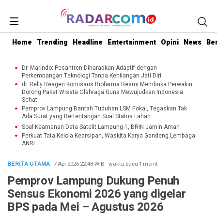
Home
Trending
Headline
Entertainment
Opini
News
Be
Dr. Marindo: Pesantren Diharapkan Adaptif dengan
Perkembangan Teknologi Tanpa Kehilangan Jati Diri
dr. Relly Reagen Komisaris Biofarma Resmi Membuka Perwakin:
Dorong Paket Wisata Olahraga Guna Mewujudkan Indonesia
Sehat
Pemprov Lampung Bantah Tuduhan LSM Fokal, Tegaskan Tak
Ada Surat yang Bertentangan Soal Status Lahan
Soal Keamanan Data Satelit Lampung-1, BRIN Jamin Aman
Perkuat Tata Kelola Kearsipan, Waskita Karya Gandeng Lembaga
ANRI
· 7 Apr 2026
22:48
WIB
·
waktu baca 1 menit
BERITA UTAMA
Pemprov Lampung Dukung Penuh
Sensus Ekonomi 2026 yang digelar
BPS pada Mei – Agustus 2026