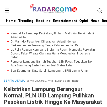
Home
Trending
Headline
Entertainment
Opini
News
Be
Kembali ke Lembaga Kebijakan, IB Ilham Malik Kini Berkiprah di
Asia Pasifik
Dr. Marindo: Pesantren Diharapkan Adaptif dengan
Perkembangan Teknologi Tanpa Kehilangan Jati Diri
dr. Relly Reagen Komisaris Biofarma Resmi Membuka Perwakin:
Dorong Paket Wisata Olahraga Guna Mewujudkan Indonesia
Sehat
Pemprov Lampung Bantah Tuduhan LSM Fokal, Tegaskan Tak
Ada Surat yang Bertentangan Soal Status Lahan
Soal Keamanan Data Satelit Lampung-1, BRIN Jamin Aman
· 25 Mei 2026
06:07
WIB
·
kurang dari 1 menit
BERITA UTAMA
Kelistrikan Lampung Berangsur
Normal, PLN UID Lampung Pulihkan
Pasokan Listrik Hingga Ke Masyarakat