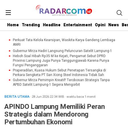
Home
Trending
Headline
Entertainment
Opini
News
Be
Perkuat Tata Kelola Kearsipan, Waskita Karya Gandeng Lembaga
ANRI
Gubernur Mirza Hadiri Langsung Peluncuran Satelit Lampung-1
Heboh Soal Hibah Rp35 M ke Kejati, Pengamat Sebut DPRD
Provinsi Lampung Juga Punya Tanggungjawab Karena Punya
Fungsi Penganggaran
Praperadilan, Kuasa Hukum Sebut Penetapan Tersangka di
Perkara Sengketa PT San Xiong Steel Indonesia Tidak Sah
Gubernur Mirza Pemimpin Kreatif! Terobosan Strategis Tanpa
APBD Satelit Lampung-1 Segera Mengorbit
· 28 Jun 2026
22:34
WIB
·
waktu baca 1 menit
BERITA UTAMA
APINDO Lampung Memiliki Peran
Strategis dalam Mendorong
Pertumbuhan Ekonomi