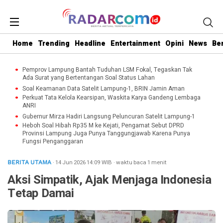
Home
Trending
Headline
Entertainment
Opini
News
Be
Pemprov Lampung Bantah Tuduhan LSM Fokal, Tegaskan Tak
Ada Surat yang Bertentangan Soal Status Lahan
Soal Keamanan Data Satelit Lampung-1, BRIN Jamin Aman
Perkuat Tata Kelola Kearsipan, Waskita Karya Gandeng Lembaga
ANRI
Gubernur Mirza Hadiri Langsung Peluncuran Satelit Lampung-1
Heboh Soal Hibah Rp35 M ke Kejati, Pengamat Sebut DPRD
Provinsi Lampung Juga Punya Tanggungjawab Karena Punya
Fungsi Penganggaran
· 14 Jun 2026
14:09
WIB
·
waktu baca 1 menit
BERITA UTAMA
Aksi Simpatik, Ajak Menjaga Indonesia
Tetap Damai