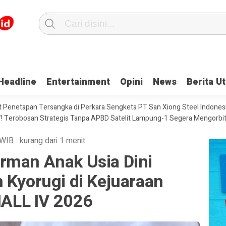
Waskita Karya Gandeng Lembaga ANRI
Gubernur Mirza Hadiri Langsung
Headline
Entertainment
Opini
News
Berita U
ati, Pengamat Sebut DPRD Provinsi Lampung Juga Punya Tanggungjawab
 Penetapan Tersangka di Perkara Sengketa PT San Xiong Steel Indones
f! Terobosan Strategis Tanpa APBD Satelit Lampung-1 Segera Mengorbi
WIB
·
kurang dari 1 menit
rman Anak Usia Dini
 Kyorugi di Kejuaraan
ALL IV 2026