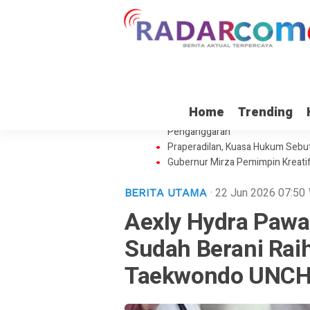
Perkuat Tata Kelola Kearsipan, 
Home
Trending
Heboh Soal Hibah Rp35 M ke Kej
Penganggaran
Praperadilan, Kuasa Hukum Sebut
Gubernur Mirza Pemimpin Kreati
· 22 Jun 2026
07:50
BERITA UTAMA
Aexly Hydra Pawa
Sudah Berani Raih
Taekwondo UNCH