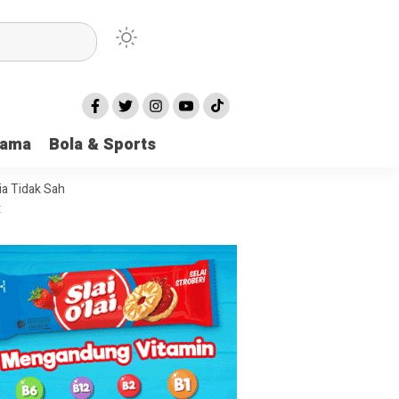
 Peluncuran Satelit Lampung-1
tama
Bola & Sports
 Karena Punya Fungsi
ia Tidak Sah
t